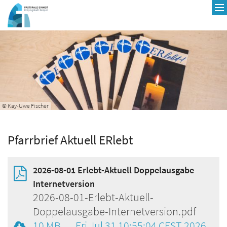
Zum Inhalt springen
© Kay-Uwe Fischer
Pfarrbrief Aktuell ERlebt
2026-08-01 Erlebt-Aktuell Doppelausgabe
Internetversion
2026-08-01-Erlebt-Aktuell-
Doppelausgabe-Internetversion.pdf
10 MB
Fri Jul 31 10:55:04 CEST 2026