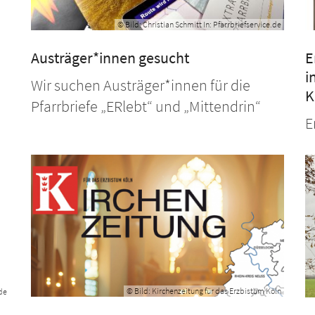
© Bild: Christian Schmitt In: Pfarrbriefservice.de
Austräger*innen gesucht
E
i
Wir suchen Austräger*innen für die
K
Pfarrbriefe „ERlebt“ und „Mittendrin“
E
© Bild: Kirchenzeitung für das Erzbistum Köln
.de