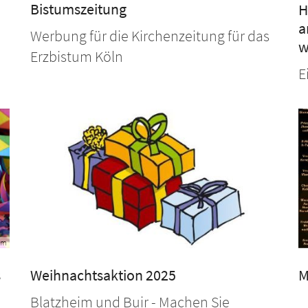
Bistumszeitung
H
a
Werbung für die Kirchenzeitung für das
w
Erzbistum Köln
d
E
om
s
Weihnachtsaktion 2025
M
Blatzheim und Buir - Machen Sie