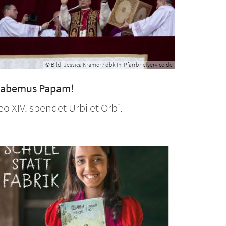
© Bild: Jessica Krämer / dbk In: Pfarrbriefservice.de
abemus Papam!
eo XIV. spendet Urbi et Orbi.