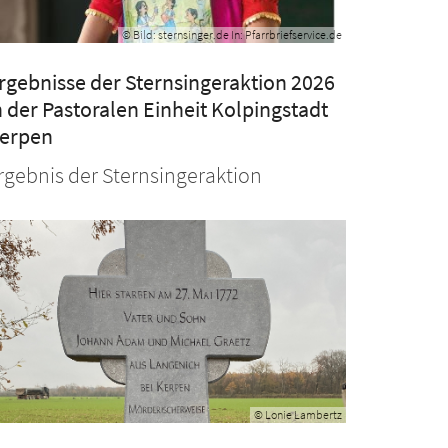
© Bild: sternsinger.de In: Pfarrbriefservice.de
rgebnisse der Sternsingeraktion 2026
n der Pastoralen Einheit Kolpingstadt
erpen
rgebnis der Sternsingeraktion
© Lonie Lambertz