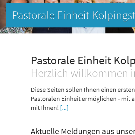
er
Pastorale Einheit Kol
Herzlich willkommen in
Diese Seiten sollen Ihnen einen erst
Pastoralen Einheit ermöglichen - mit a
mit Ihnen!
[...]
Aktuelle Meldungen aus uns