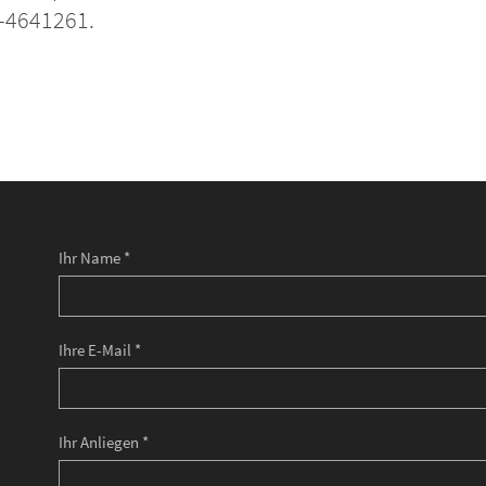
7-4641261.
Ihr Name *
Ihre E-Mail *
Ihr Anliegen *