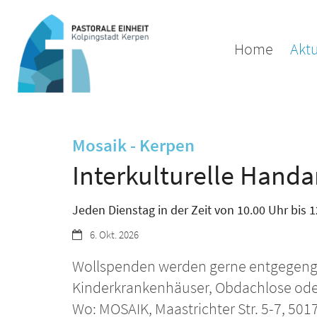
Zum Inhalt springen
Home
Aktu
:
Mosaik - Kerpen
Interkulturelle Hand
Jeden Dienstag in der Zeit von 10.00 Uhr bis 1
Datum:
6. Okt. 2026
Wollspenden werden gerne entgegengen
Kinderkrankenhäuser, Obdachlose oder 
Wo: MOSAIK, Maastrichter Str. 5-7, 50