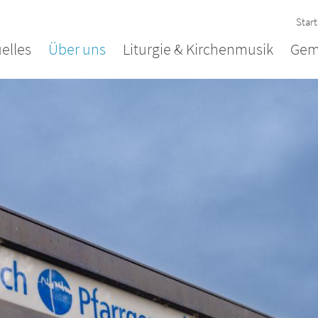
Start
elles
Über uns
Liturgie & Kirchenmusik
Gem