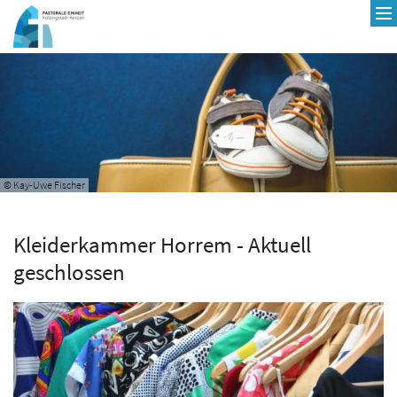
Zum Inhalt springen
© Kay-Uwe Fischer
Kleiderkammer Horrem - Aktuell
geschlossen